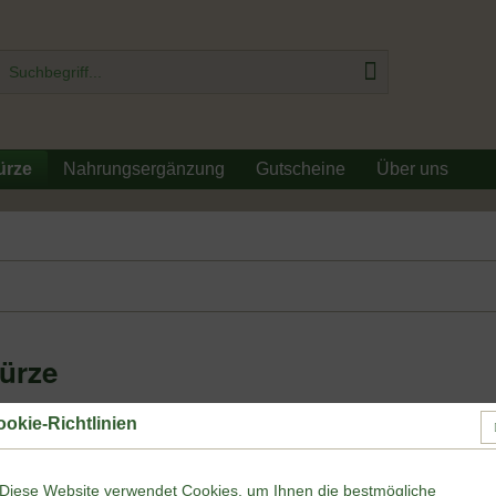
ürze
Nahrungsergänzung
Gutscheine
Über uns
ürze
okie-Richtlinien
Diese Website verwendet Cookies, um Ihnen die bestmögliche