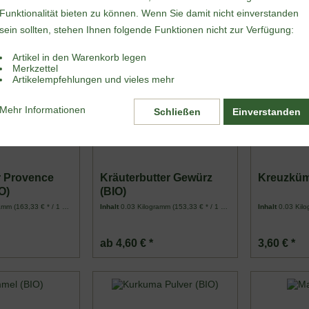
Funktionalität bieten zu können. Wenn Sie damit nicht einverstanden
2
von
2
sein sollten, stehen Ihnen folgende Funktionen nicht zur Verfügung:
Artikel in den Warenkorb legen
Merkzettel
Artikelempfehlungen und vieles mehr
Mehr Informationen
Schließen
Einverstanden
r Provence
Kräuterbutter Gewürz
Kreuzküm
O)
(BIO)
ramm
(163,33 € * / 1 Kilogramm)
Inhalt
0.03 Kilogramm
(153,33 € * / 1 Kilogramm)
Inhalt
0.03 Kil
ab 4,60 € *
3,60 € *