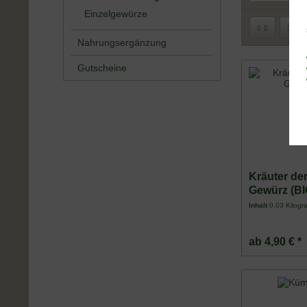
Einzelgewürze
Nahrungsergänzung
Gutscheine
Kräuter de
Gewürz (BI
Inhalt
0.03 Kilog
ab 4,90 € *