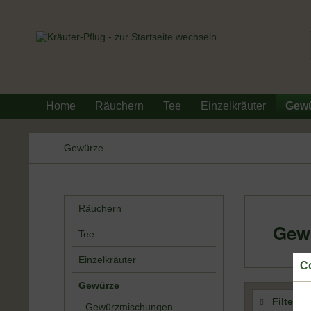
Home
Räuchern
Tee
Einzelkräuter
Gew
Gewürze
Räuchern
Gew
Tee
Einzelkräuter
Co
Gewürze
Filtern
Gewürzmischungen