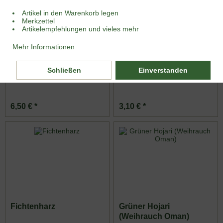
Artikel in den Warenkorb legen
Merkzettel
Artikelempfehlungen und vieles mehr
Mehr Informationen
Brauner Hojari
Copal
(Weihrauch Oman)
Schließen
Einverstanden
Inhalt
0.025 Kilogramm
(260,00 € * / 1 Kilogramm)
Inhalt
0.01 Kilogramm
(310,00 € * / 1 Kilogramm)
6,50 € *
3,10 € *
Fichtenharz
Grüner Hojari
(Weihrauch Oman)