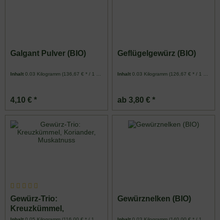
Galgant Pulver (BIO)
Geflügelgewürz (BIO)
Inhalt
0.03 Kilogramm
(136,67 € * / 1 Kilogramm)
Inhalt
0.03 Kilogramm
(126,67 € * / 1 Kilogramm)
4,10 € *
ab 3,80 € *
Gewürz-Trio:
Gewürznelken (BIO)
Kreuzkümmel,
Koriander, Muskatnuss
Inhalt
0.05 Kilogramm
(116,00 € * / 1 Kilogramm)
Inhalt
0.03 Kilogramm
(140,00 € * / 1 Kilogramm)