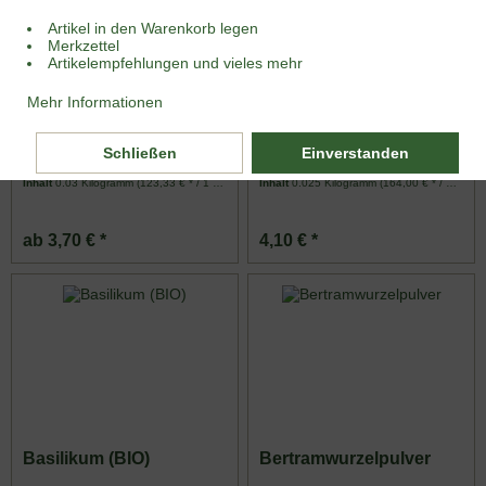
Artikel in den Warenkorb legen
Merkzettel
Artikelempfehlungen und vieles mehr
Mehr Informationen
Aglio e Olio
Bärlauch (BIO)
Schließen
Einverstanden
Inhalt
0.03 Kilogramm
(123,33 € * / 1 Kilogramm)
Inhalt
0.025 Kilogramm
(164,00 € * / 1 Kilogramm)
ab 3,70 € *
4,10 € *
Basilikum (BIO)
Bertramwurzelpulver