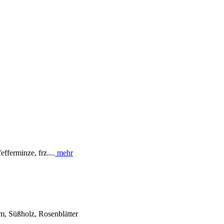
fferminze, frz....
mehr
om, Süßholz, Rosenblätter