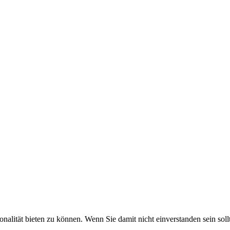
* Alle Preises inkl. gesetzl. Mehrwertsteuer zzgl.
Versandkosten
Weg 46, 24103 Kiel, Telefon: 0431-554476, Telefax: 0431-5302082, E
Alle Inhalte © by Kräuter-Pflug Kiel. Alle Rechte vorbehalten.
alität bieten zu können. Wenn Sie damit nicht einverstanden sein soll