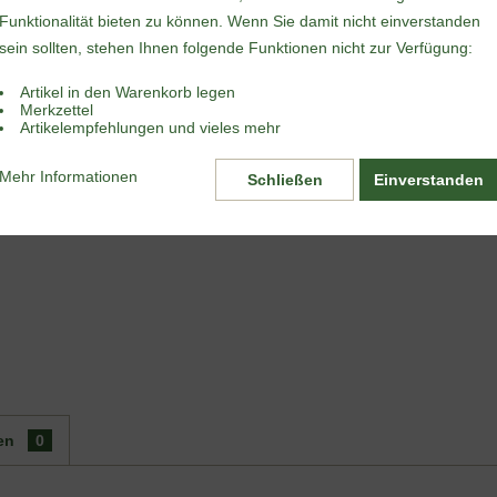
Inhalt:
0.075 Ki
Funktionalität bieten zu können. Wenn Sie damit nicht einverstanden
inkl. MwSt.
zzgl
sein sollten, stehen Ihnen folgende Funktionen nicht zur Verfügung:
In Kürze w
Artikel in den Warenkorb legen
Merken
Merkzettel
Artikelempfehlungen und vieles mehr
Artikel-Nr.:
Packungsinh
Mehr Informationen
Schließen
Einverstanden
en
0