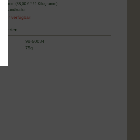
logramm (88,00 € * / 1 Kilogramm)
. Versandkosten
ieder verfügbar!
Bewerten
99-50034
alt:
75g