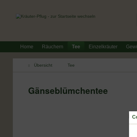
Home
Räuchern
Tee
Einzelkräuter
Gew
Übersicht
Tee
Gänseblümchentee
Co