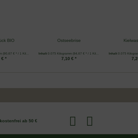
ück BIO
Ostseebrise
Kielwas
mm
(90,67 € * / 1 Kilogramm)
Inhalt
0.075 Kilogramm
(94,67 € * / 1 Kilogramm)
Inhalt
0.075 Kilogr
 € *
7,10 € *
7,2
kostenfrei ab 50 €