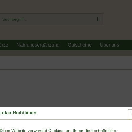
ürze
Nahrungsergänzung
Gutscheine
Über uns
okie-Richtlinien
Dieser
6,60 €
Diese Website verwendet Cookies, um Ihnen die bestmögliche