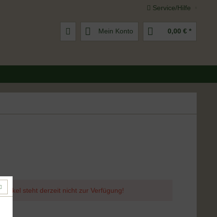
Service/Hilfe
Mein Konto
0,00 € *
 Artikel steht derzeit nicht zur Verfügung!
 *