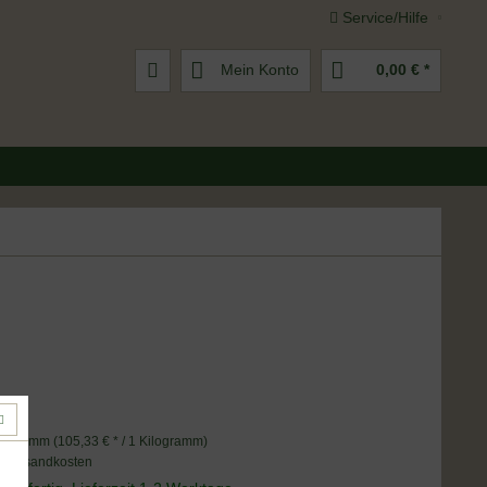
Service/Hilfe
Mein Konto
0,00 € *
 *
logramm (105,33 € * / 1 Kilogramm)
. Versandkosten