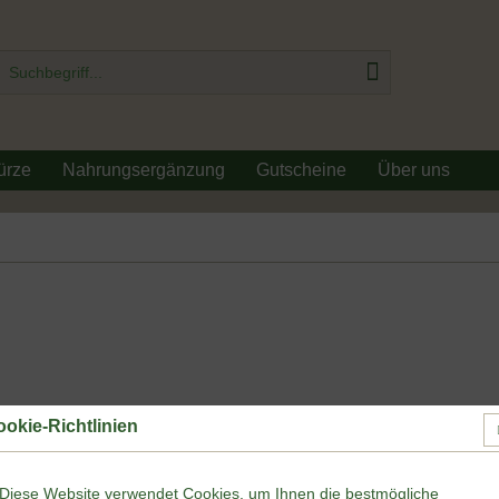
ürze
Nahrungsergänzung
Gutscheine
Über uns
7,90 €
okie-Richtlinien
Inhalt:
0.075 Ki
inkl. MwSt.
zzgl
Diese Website verwendet Cookies, um Ihnen die bestmögliche