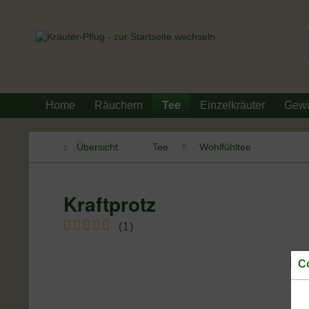
Home
Räuchern
Tee
Einzelkräuter
Gew
Übersicht
Tee
Wohlfühltee
Kraftprotz
(
1
)
Co