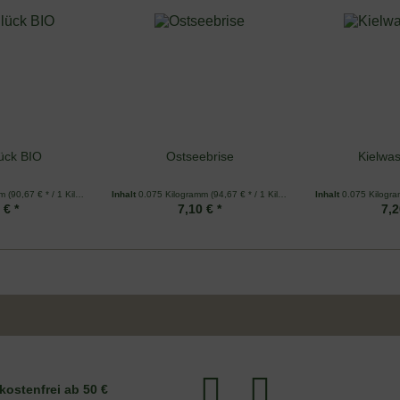
ück BIO
Ostseebrise
Kielwas
mm
(90,67 € * / 1 Kilogramm)
Inhalt
0.075 Kilogramm
(94,67 € * / 1 Kilogramm)
Inhalt
0.075 Kilogr
 € *
7,10 € *
7,2
kostenfrei ab 50 €