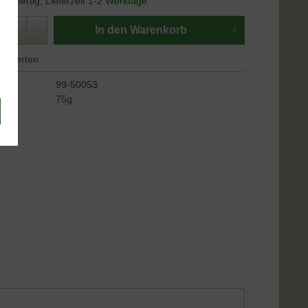
andfertig, Lieferzeit 1-2 Werktage
In den
Warenkorb
Bewerten
99-50053
alt:
75g