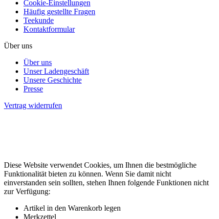
Cookie-Einstellungen
Häufig gestellte Fragen
Teekunde
Kontaktformular
Über uns
Über uns
Unser Ladengeschäft
Unsere Geschichte
Presse
Vertrag widerrufen
* Alle Preises inkl. gesetzl. Mehrwertsteuer zzgl.
Versandkosten
Kräuter-Pflug Kiel, Knooper Weg 46, 24103 Kiel, Telefon: 0431-
554476, Telefax: 0431-5302082, E-Mail: info@kraeuter-pflug.de
Alle Inhalte © by Kräuter-Pflug Kiel. Alle Rechte vorbehalten.
Diese Website verwendet Cookies, um Ihnen die bestmögliche
Funktionalität bieten zu können. Wenn Sie damit nicht
einverstanden sein sollten, stehen Ihnen folgende Funktionen nicht
zur Verfügung:
Artikel in den Warenkorb legen
Merkzettel